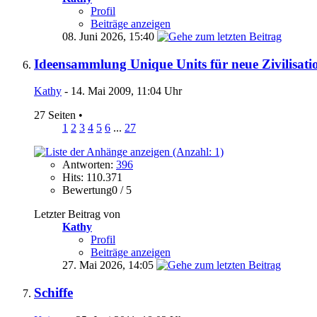
Profil
Beiträge anzeigen
08. Juni 2026,
15:40
Ideensammlung Unique Units für neue Zivilisati
Kathy
- 14. Mai 2009, 11:04 Uhr
27 Seiten
•
1
2
3
4
5
6
...
27
Antworten:
396
Hits: 110.371
Bewertung0 / 5
Letzter Beitrag von
Kathy
Profil
Beiträge anzeigen
27. Mai 2026,
14:05
Schiffe