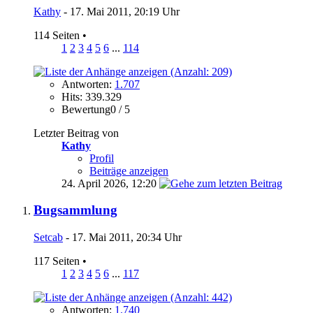
Kathy
- 17. Mai 2011, 20:19 Uhr
114 Seiten
•
1
2
3
4
5
6
...
114
Antworten:
1.707
Hits: 339.329
Bewertung0 / 5
Letzter Beitrag von
Kathy
Profil
Beiträge anzeigen
24. April 2026,
12:20
Bugsammlung
Setcab
- 17. Mai 2011, 20:34 Uhr
117 Seiten
•
1
2
3
4
5
6
...
117
Antworten:
1.740