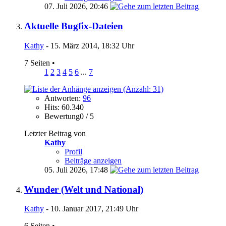
07. Juli 2026,
20:46
Aktuelle Bugfix-Dateien
Kathy
- 15. März 2014, 18:32 Uhr
7 Seiten
•
1
2
3
4
5
6
...
7
Antworten:
96
Hits: 60.340
Bewertung0 / 5
Letzter Beitrag von
Kathy
Profil
Beiträge anzeigen
05. Juli 2026,
17:48
Wunder (Welt und National)
Kathy
- 10. Januar 2017, 21:49 Uhr
6 Seiten
•