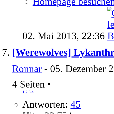
Homepage besuche
02. Mai 2013,
22:36
[Werewolves] Lykanthr
Ronnar
- 05. Dezember 2
4 Seiten
•
1
2
3
4
Antworten:
45