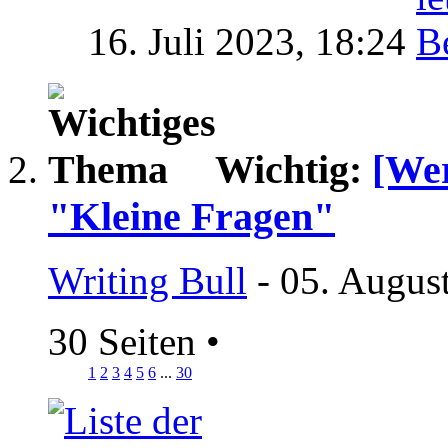
16. Juli 2023,
18:24
Wichtig:
[Wer
"Kleine Fragen"
Writing Bull
- 05. Augus
30 Seiten
•
1
2
3
4
5
6
...
30