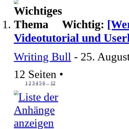
Wichtig:
[Wer
Videotutorial und User
Writing Bull
- 25. Augus
12 Seiten
•
1
2
3
4
5
6
...
12