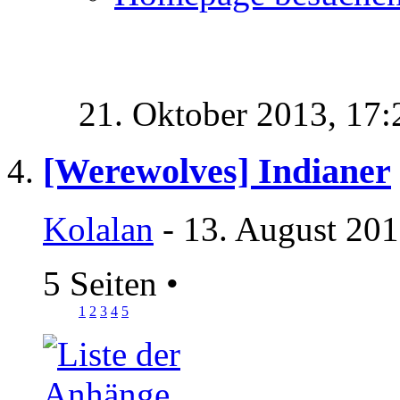
21. Oktober 2013,
17:
[Werewolves] Indianer
Kolalan
- 13. August 201
5 Seiten
•
1
2
3
4
5