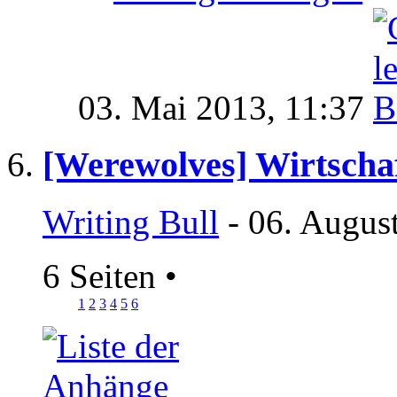
03. Mai 2013,
11:37
[Werewolves] Wirtscha
Writing Bull
- 06. Augus
6 Seiten
•
1
2
3
4
5
6