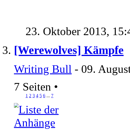
23. Oktober 2013,
15:
[Werewolves] Kämpfe
Writing Bull
- 09. Augus
7 Seiten
•
1
2
3
4
5
6
...
7