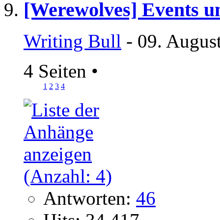
[Werewolves] Events u
Writing Bull
- 09. Augus
4 Seiten
•
1
2
3
4
Antworten:
46