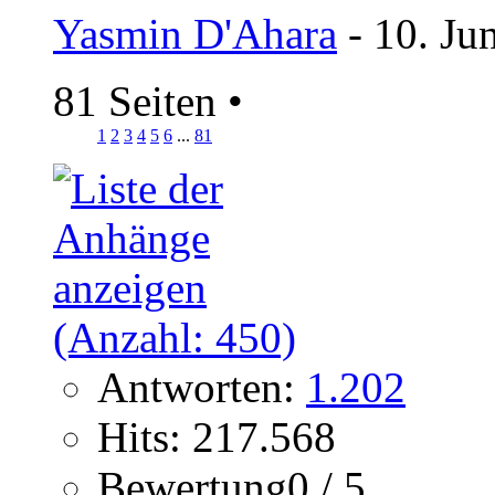
Yasmin D'Ahara
- 10. Ju
81 Seiten
•
1
2
3
4
5
6
...
81
Antworten:
1.202
Hits: 217.568
Bewertung0 / 5