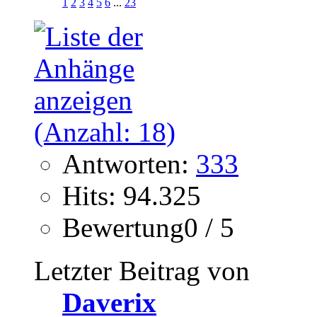
1
2
3
4
5
6
...
23
Antworten:
333
Hits: 94.325
Bewertung0 / 5
Letzter Beitrag von
Daverix