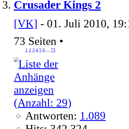
Crusader Kings 2
[VK]
- 01. Juli 2010, 19
73 Seiten
•
1
2
3
4
5
6
...
73
Antworten:
1.089
Hits: 342.324