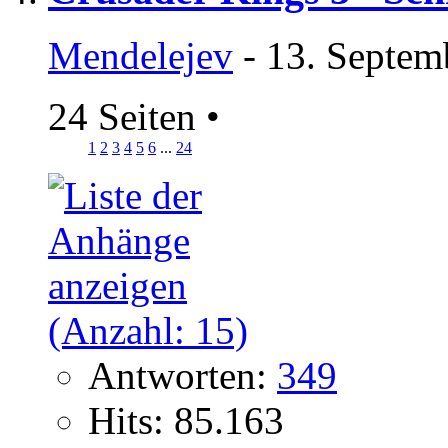
Mendelejev
- 13. Septem
24 Seiten
•
1
2
3
4
5
6
...
24
Antworten:
349
Hits: 85.163