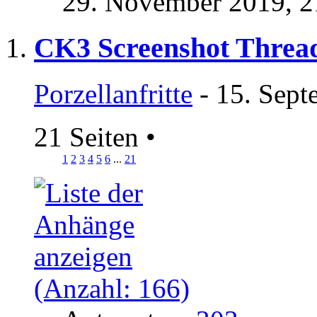
29. November 2019,
2
CK3 Screenshot Threa
Porzellanfritte
- 15. Sept
21 Seiten
•
1
2
3
4
5
6
...
21