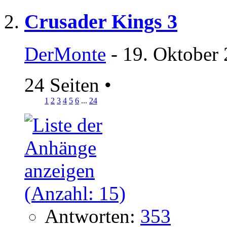
Crusader Kings 3
DerMonte
- 19. Oktober 
24 Seiten
•
1
2
3
4
5
6
...
24
Antworten:
353