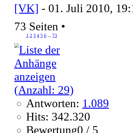
[VK]
- 01. Juli 2010, 19
73 Seiten
•
1
2
3
4
5
6
...
73
Antworten:
1.089
Hits: 342.320
Bewertung0 / 5