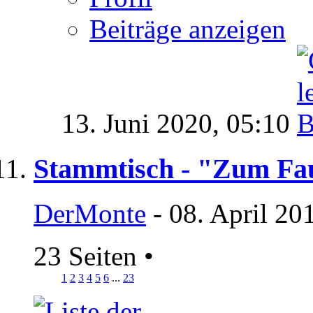
Beiträge anzeigen
13. Juni 2020,
05:10
Stammtisch - "Zum Fa
DerMonte
- 08. April 20
23 Seiten
•
1
2
3
4
5
6
...
23