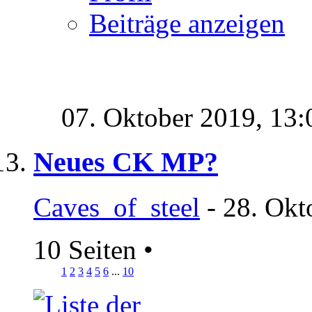
Beiträge anzeigen
07. Oktober 2019,
13:
Neues CK MP?
Caves_of_steel
- 28. Okt
10 Seiten
•
1
2
3
4
5
6
...
10