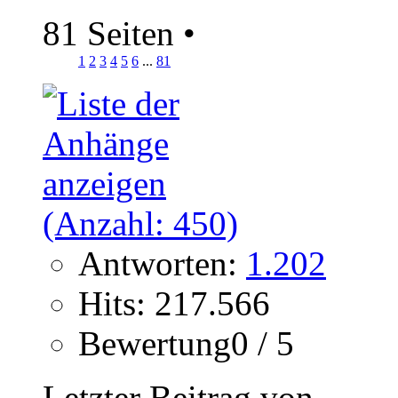
81 Seiten
•
1
2
3
4
5
6
...
81
Antworten:
1.202
Hits: 217.566
Bewertung0 / 5
Letzter Beitrag von