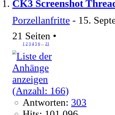
CK3 Screenshot Threa
Porzellanfritte
- 15. Sept
21 Seiten
•
1
2
3
4
5
6
...
21
Antworten:
303
Hits: 101.096