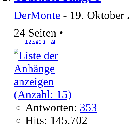
DerMonte
- 19. Oktober 
24 Seiten
•
1
2
3
4
5
6
...
24
Antworten:
353
Hits: 145.702