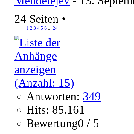
Mendelejev
- 13. Septem
24 Seiten
•
1
2
3
4
5
6
...
24
Antworten:
349
Hits: 85.161
Bewertung0 / 5