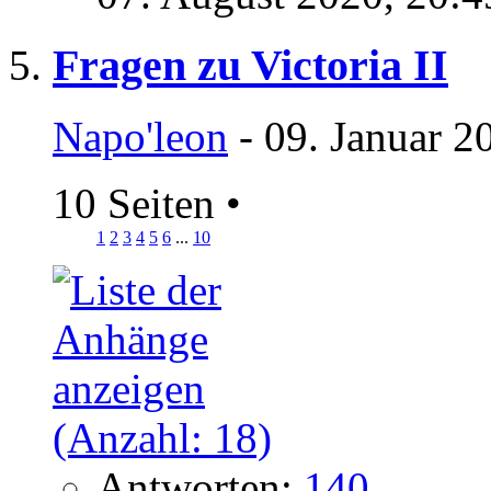
Fragen zu Victoria II
Napo'leon
- 09. Januar 2
10 Seiten
•
1
2
3
4
5
6
...
10
Antworten:
140