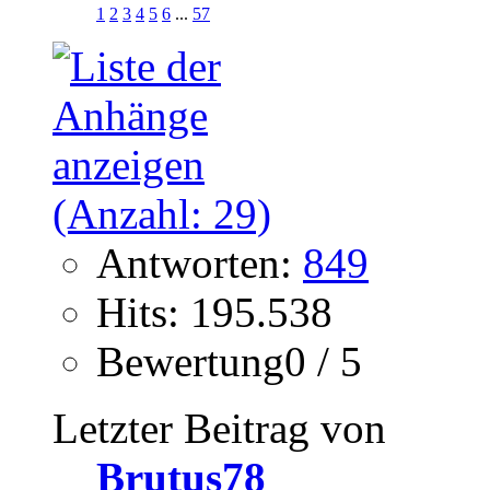
1
2
3
4
5
6
...
57
Antworten:
849
Hits: 195.538
Bewertung0 / 5
Letzter Beitrag von
Brutus78