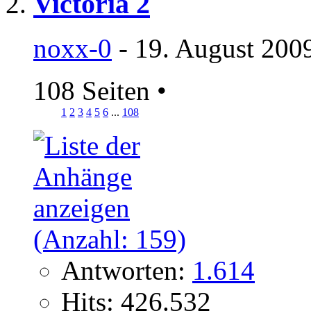
Victoria 2
noxx-0
- 19. August 200
108 Seiten
•
1
2
3
4
5
6
...
108
Antworten:
1.614
Hits: 426.532