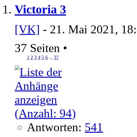
Victoria 3
[VK]
- 21. Mai 2021, 18
37 Seiten
•
1
2
3
4
5
6
...
37
Antworten:
541