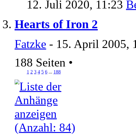
12. Juli 2020,
11:23
Hearts of Iron 2
Fatzke
- 15. April 2005,
188 Seiten
•
1
2
3
4
5
6
...
188