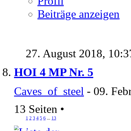
Profil
Beiträge anzeigen
27. August 2018,
10:3
HOI 4 MP Nr. 5
Caves_of_steel
- 09. Feb
13 Seiten
•
1
2
3
4
5
6
...
13