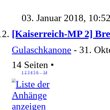
03. Januar 2018,
10:5
[Kaiserreich-MP 2] Bre
Gulaschkanone
- 31. Okt
14 Seiten
•
1
2
3
4
5
6
...
14