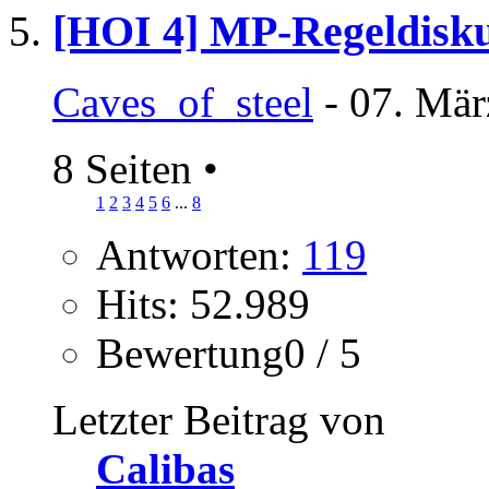
[HOI 4] MP-Regeldisku
Caves_of_steel
- 07. Mär
8 Seiten
•
1
2
3
4
5
6
...
8
Antworten:
119
Hits: 52.989
Bewertung0 / 5
Letzter Beitrag von
Calibas