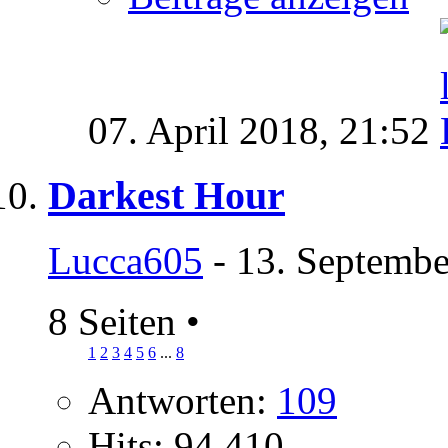
07. April 2018,
21:52
Darkest Hour
Lucca605
- 13. Septembe
8 Seiten
•
1
2
3
4
5
6
...
8
Antworten:
109
Hits: 94.410