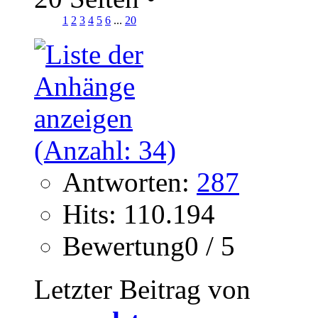
1
2
3
4
5
6
...
20
Antworten:
287
Hits: 110.194
Bewertung0 / 5
Letzter Beitrag von