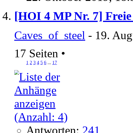
[HOI 4 MP Nr. 7] Freie
Caves_of_steel
- 19. Aug
17 Seiten
•
1
2
3
4
5
6
...
17
Antworten:
241