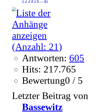
1
2
3
4
5
6
...
41
Antworten:
605
Hits: 217.765
Bewertung0 / 5
Letzter Beitrag von
Bassewitz