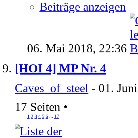
Beiträge anzeigen
06. Mai 2018,
22:36
[HOI 4] MP Nr. 4
Caves_of_steel
- 01. Jun
17 Seiten
•
1
2
3
4
5
6
...
17