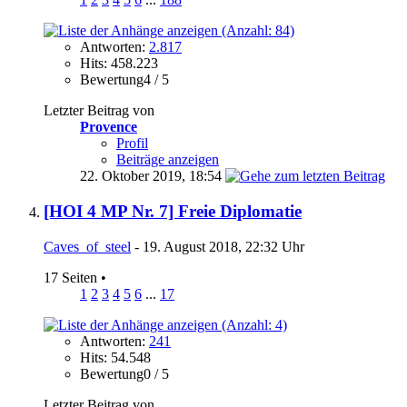
Antworten:
2.817
Hits: 458.223
Bewertung4 / 5
Letzter Beitrag von
Provence
Profil
Beiträge anzeigen
22. Oktober 2019,
18:54
[HOI 4 MP Nr. 7] Freie Diplomatie
Caves_of_steel
- 19. August 2018, 22:32 Uhr
17 Seiten
•
1
2
3
4
5
6
...
17
Antworten:
241
Hits: 54.548
Bewertung0 / 5
Letzter Beitrag von