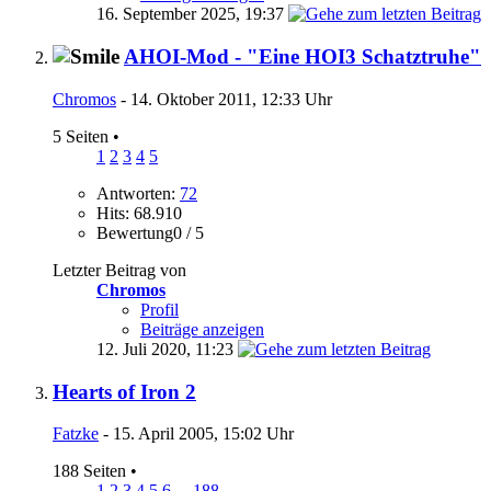
16. September 2025,
19:37
AHOI-Mod - "Eine HOI3 Schatztruhe"
Chromos
- 14. Oktober 2011, 12:33 Uhr
5 Seiten
•
1
2
3
4
5
Antworten:
72
Hits: 68.910
Bewertung0 / 5
Letzter Beitrag von
Chromos
Profil
Beiträge anzeigen
12. Juli 2020,
11:23
Hearts of Iron 2
Fatzke
- 15. April 2005, 15:02 Uhr
188 Seiten
•
1
2
3
4
5
6
...
188