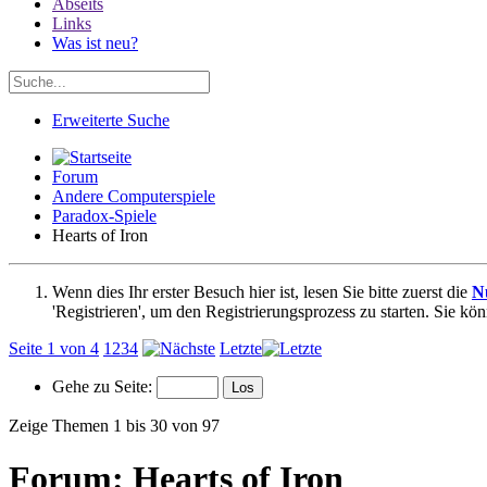
Abseits
Links
Was ist neu?
Erweiterte Suche
Forum
Andere Computerspiele
Paradox-Spiele
Hearts of Iron
Wenn dies Ihr erster Besuch hier ist, lesen Sie bitte zuerst die
N
'Registrieren', um den Registrierungsprozess zu starten. Sie kö
Seite 1 von 4
1
2
3
4
Letzte
Gehe zu Seite:
Zeige Themen 1 bis 30 von 97
Forum:
Hearts of Iron