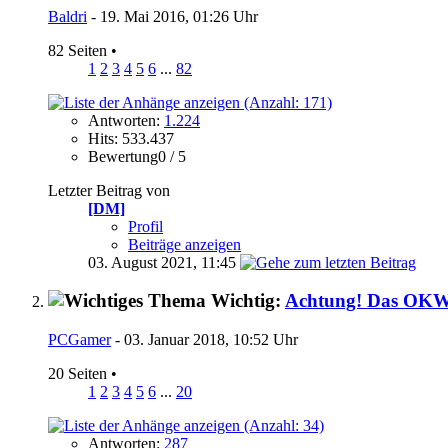
Baldri
- 19. Mai 2016, 01:26 Uhr
82 Seiten
•
1
2
3
4
5
6
...
82
Antworten:
1.224
Hits: 533.437
Bewertung0 / 5
Letzter Beitrag von
[DM]
Profil
Beiträge anzeigen
03. August 2021,
11:45
Wichtig:
Achtung! Das OKW b
PCGamer
- 03. Januar 2018, 10:52 Uhr
20 Seiten
•
1
2
3
4
5
6
...
20
Antworten:
287