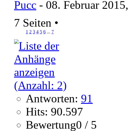
Pucc
- 08. Februar 2015,
7 Seiten
•
1
2
3
4
5
6
...
7
Antworten:
91
Hits: 90.597
Bewertung0 / 5