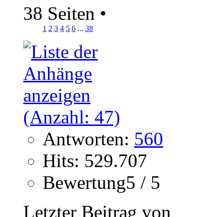
38 Seiten
•
1
2
3
4
5
6
...
38
Antworten:
560
Hits: 529.707
Bewertung5 / 5
Letzter Beitrag von