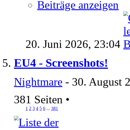
Beiträge anzeigen
20. Juni 2026,
23:04
EU4 - Screenshots!
Nightmare
- 30. August 
381 Seiten
•
1
2
3
4
5
6
...
381