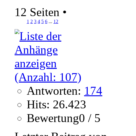
12 Seiten
•
1
2
3
4
5
6
...
12
Antworten:
174
Hits: 26.423
Bewertung0 / 5