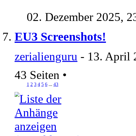
02. Dezember 2025,
2
EU3 Screenshots!
zerialienguru
- 13. April
43 Seiten
•
1
2
3
4
5
6
...
43