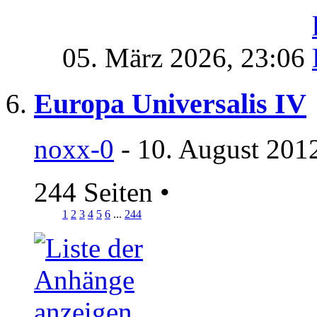
05. März 2026,
23:06
Europa Universalis IV
noxx-0
- 10. August 201
244 Seiten
•
1
2
3
4
5
6
...
244