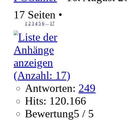
17 Seiten
•
1
2
3
4
5
6
...
17
Antworten:
249
Hits: 120.166
Bewertung5 / 5