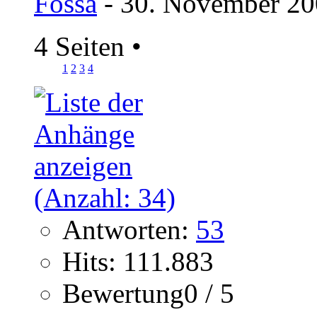
Fossa
- 30. November 20
4 Seiten
•
1
2
3
4
Antworten:
53
Hits: 111.883
Bewertung0 / 5