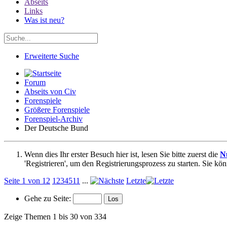
Abseits
Links
Was ist neu?
Erweiterte Suche
Forum
Abseits von Civ
Forenspiele
Größere Forenspiele
Forenspiel-Archiv
Der Deutsche Bund
Wenn dies Ihr erster Besuch hier ist, lesen Sie bitte zuerst die
N
'Registrieren', um den Registrierungsprozess zu starten. Sie kö
Seite 1 von 12
1
2
3
4
5
11
...
Letzte
Gehe zu Seite:
Zeige Themen 1 bis 30 von 334