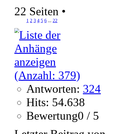
22 Seiten
•
1
2
3
4
5
6
...
22
Antworten:
324
Hits: 54.638
Bewertung0 / 5
Letzter Beitrag von