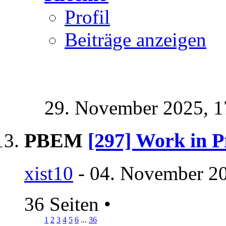
Profil
Beiträge anzeigen
29. November 2025,
1
PBEM
[297] Work in P
xist10
- 04. November 20
36 Seiten
•
1
2
3
4
5
6
...
36