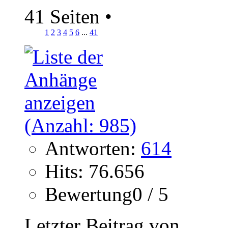
41 Seiten
•
1
2
3
4
5
6
...
41
Antworten:
614
Hits: 76.656
Bewertung0 / 5
Letzter Beitrag von