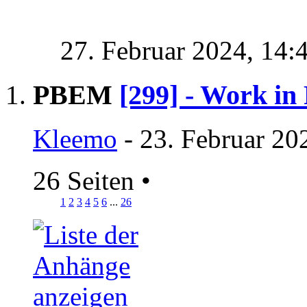
27. Februar 2024,
14:
PBEM
[299] - Work in
Kleemo
- 23. Februar 20
26 Seiten
•
1
2
3
4
5
6
...
26