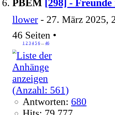
PBEM
[298] - Freunde
llower
- 27. März 2025, 
46 Seiten
•
1
2
3
4
5
6
...
46
Antworten:
680
Hits: 79.777