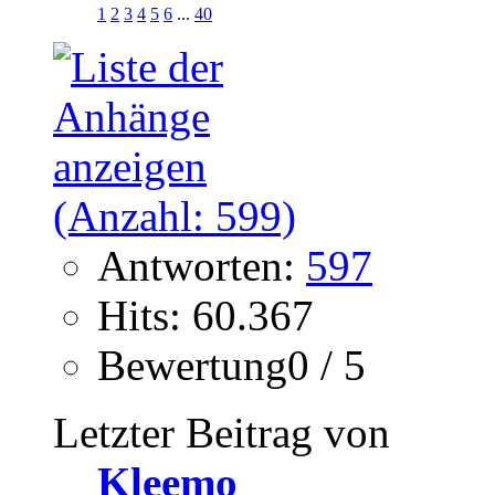
1
2
3
4
5
6
...
40
Antworten:
597
Hits: 60.367
Bewertung0 / 5
Letzter Beitrag von
Kleemo