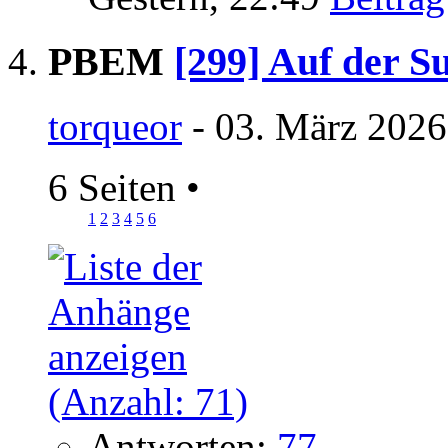
PBEM
[299] Auf der S
torqueor
- 03. März 2026
6 Seiten
•
1
2
3
4
5
6
Antworten:
77