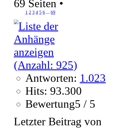
69 Seiten
•
1
2
3
4
5
6
...
69
Antworten:
1.023
Hits: 93.300
Bewertung5 / 5
Letzter Beitrag von