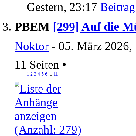
Gestern,
23:17
PBEM
[299] Auf die Mü
Noktor
- 05. März 2026,
11 Seiten
•
1
2
3
4
5
6
...
11