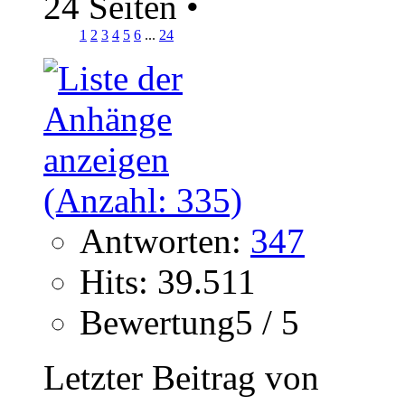
24 Seiten
•
1
2
3
4
5
6
...
24
Antworten:
347
Hits: 39.511
Bewertung5 / 5
Letzter Beitrag von