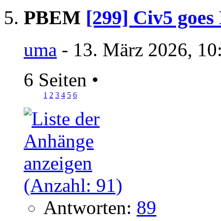
PBEM
[299] Civ5 goes
uma
- 13. März 2026, 10
6 Seiten
•
1
2
3
4
5
6
Antworten:
89