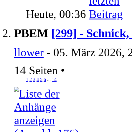
Heute,
00:36
PBEM
[299] - Schnick
llower
- 05. März 2026, 
14 Seiten
•
1
2
3
4
5
6
...
14