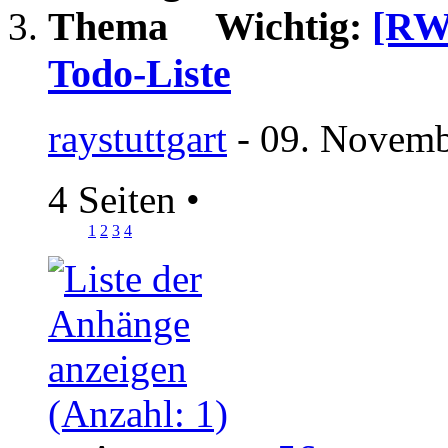
Wichtig:
[RWL
Todo-Liste
raystuttgart
- 09. Novemb
4 Seiten
•
1
2
3
4