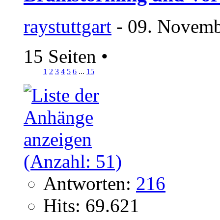
raystuttgart
- 09. Novemb
15 Seiten
•
1
2
3
4
5
6
...
15
Antworten:
216
Hits: 69.621