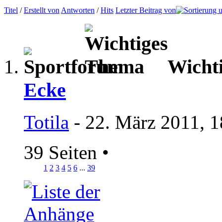
Titel
/
Erstellt von
Antworten
/
Hits
Letzter Beitrag von
Wicht
Ecke
Totila
- 22. März 2011, 1
39 Seiten
•
1
2
3
4
5
6
...
39