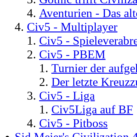
Aventurien - Das al
Civ5 - Multiplayer
Civ5 - Spieleverab
Civ5 - PBEM
Turnier der aufg
Der letzte Kreuz
Civ5 - Liga
Civ5Liga auf BF
Civ5 - Pitboss
Sid Meier's Civilization 