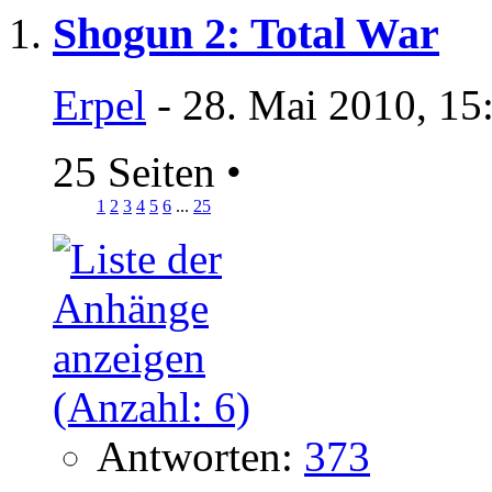
Shogun 2: Total War
Erpel
- 28. Mai 2010, 15
25 Seiten
•
1
2
3
4
5
6
...
25
Antworten:
373