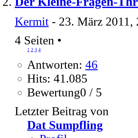
Der Kleine-Fragen-Th
Kermit
- 23. März 2011,
4 Seiten
•
1
2
3
4
Antworten:
46
Hits: 41.085
Bewertung0 / 5
Letzter Beitrag von
Dat Sumpfling