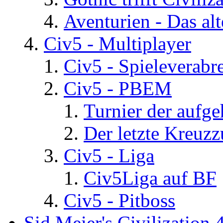
Aventurien - Das al
Civ5 - Multiplayer
Civ5 - Spieleverab
Civ5 - PBEM
Turnier der aufg
Der letzte Kreuz
Civ5 - Liga
Civ5Liga auf BF
Civ5 - Pitboss
Sid Meier's Civilization 