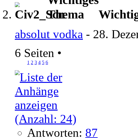
Wichti
absolut vodka
- 28. Deze
6 Seiten
•
1
2
3
4
5
6
Antworten:
87