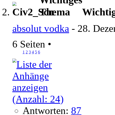
Wichti
absolut vodka
- 28. Deze
6 Seiten
•
1
2
3
4
5
6
Antworten:
87