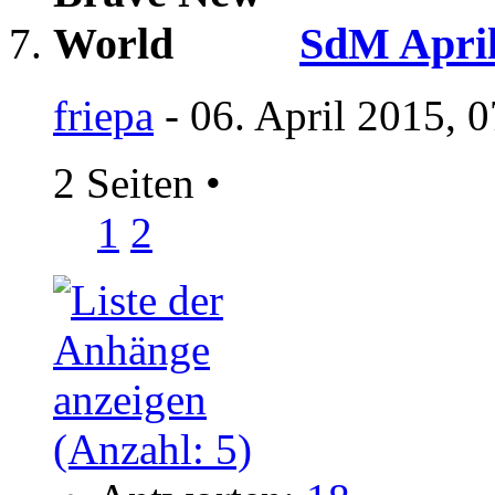
SdM April 
friepa
- 06. April 2015, 
2 Seiten
•
1
2