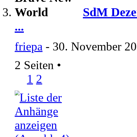
SdM Dezem
...
friepa
- 30. November 20
2 Seiten
•
1
2