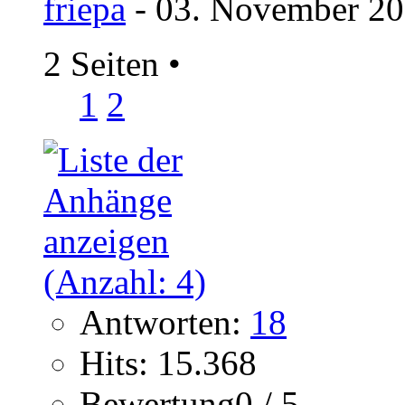
friepa
- 03. November 20
2 Seiten
•
1
2
Antworten:
18
Hits: 15.368
Bewertung0 / 5