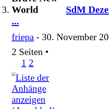
SdM Dezem
...
friepa
- 30. November 20
2 Seiten
•
1
2