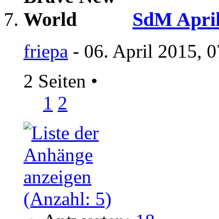
SdM April 
friepa
- 06. April 2015, 
2 Seiten
•
1
2