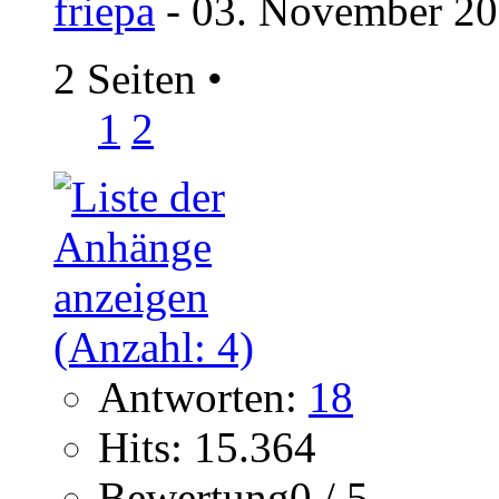
friepa
- 03. November 20
2 Seiten
•
1
2
Antworten:
18
Hits: 15.364
Bewertung0 / 5