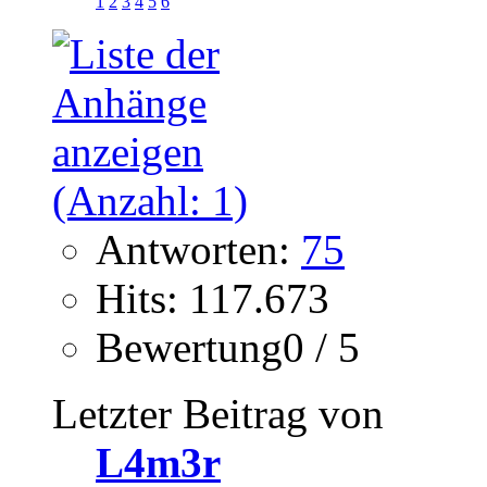
1
2
3
4
5
6
Antworten:
75
Hits: 117.673
Bewertung0 / 5
Letzter Beitrag von
L4m3r