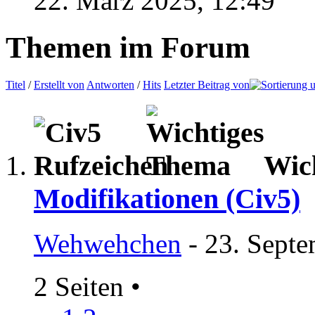
22. März 2025,
12:49
Themen im Forum
Titel
/
Erstellt von
Antworten
/
Hits
Letzter Beitrag von
Wic
Modifikationen (Civ5)
Wehwehchen
- 23. Septe
2 Seiten
•