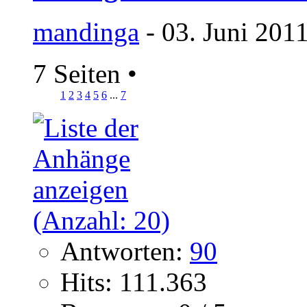
mandinga
- 03. Juni 201
7 Seiten
•
1
2
3
4
5
6
...
7
Antworten:
90
Hits: 111.363