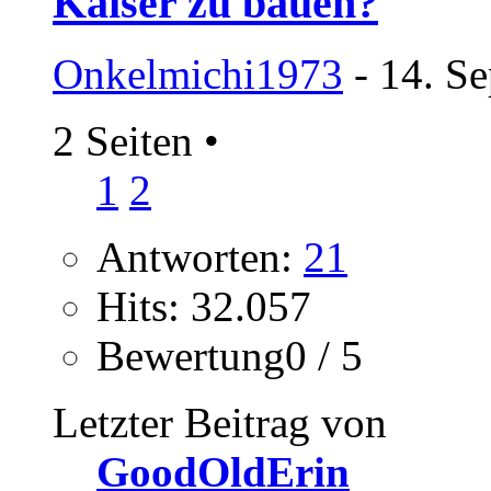
Kaiser zu bauen?
Onkelmichi1973
- 14. S
2 Seiten
•
1
2
Antworten:
21
Hits: 32.057
Bewertung0 / 5
Letzter Beitrag von
GoodOldErin