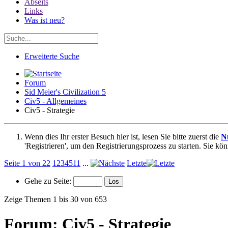
Abseits
Links
Was ist neu?
Erweiterte Suche
Forum
Sid Meier's Civilization 5
Civ5 - Allgemeines
Civ5 - Strategie
Wenn dies Ihr erster Besuch hier ist, lesen Sie bitte zuerst die
N
'Registrieren', um den Registrierungsprozess zu starten. Sie kö
Seite 1 von 22
1
2
3
4
5
11
...
Letzte
Gehe zu Seite:
Zeige Themen 1 bis 30 von 653
Forum:
Civ5 - Strategie