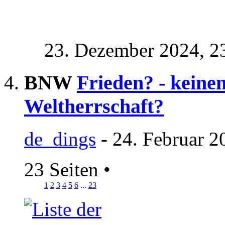
23. Dezember 2024,
2
BNW
Frieden? - keine
Weltherrschaft?
de_dings
- 24. Februar 2
23 Seiten
•
1
2
3
4
5
6
...
23