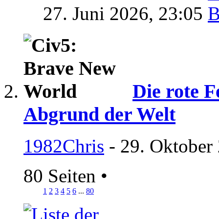
27. Juni 2026,
23:05
Die rote 
Abgrund der Welt
1982Chris
- 29. Oktober
80 Seiten
•
1
2
3
4
5
6
...
80