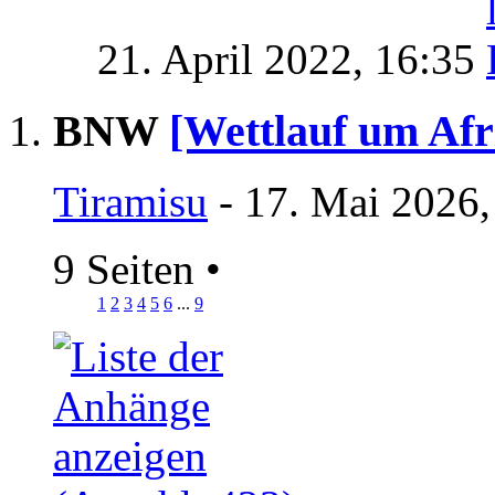
21. April 2022,
16:35
BNW
[Wettlauf um Afr
Tiramisu
- 17. Mai 2026,
9 Seiten
•
1
2
3
4
5
6
...
9