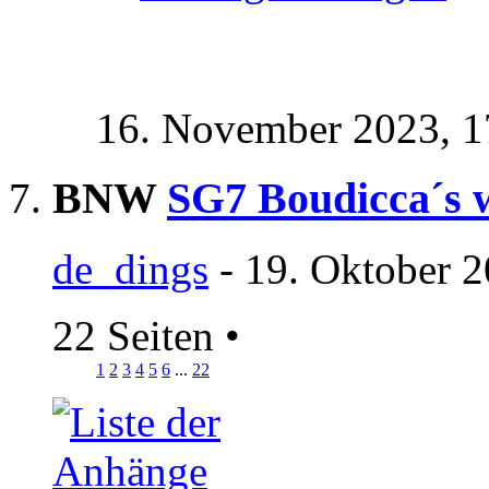
16. November 2023,
1
BNW
SG7 Boudicca´s 
de_dings
- 19. Oktober 2
22 Seiten
•
1
2
3
4
5
6
...
22