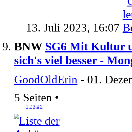
13. Juli 2023,
16:07
BNW
SG6 Mit Kultur u
sich's viel besser - Mo
GoodOldErin
- 01. Deze
5 Seiten
•
1
2
3
4
5