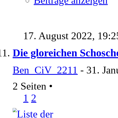
Beiträge anzeigen
17. August 2022,
19:2
Die gloreichen Schosc
Ben_CiV_2211
- 31. Jan
2 Seiten
•
1
2