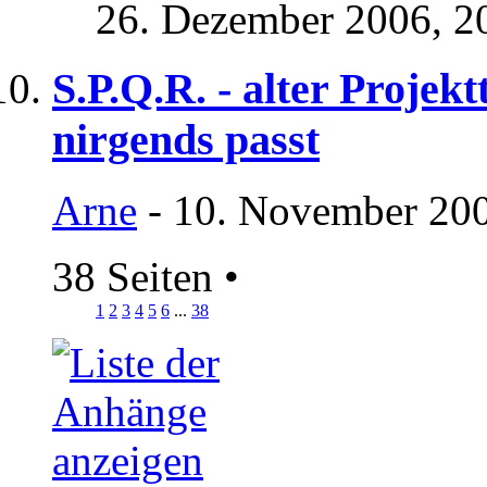
26. Dezember 2006,
2
S.P.Q.R. - alter Projekt
nirgends passt
Arne
- 10. November 200
38 Seiten
•
1
2
3
4
5
6
...
38