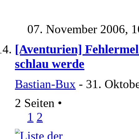
07. November 2006,
1
[Aventurien] Fehlermel
schlau werde
Bastian-Bux
- 31. Oktob
2 Seiten
•
1
2