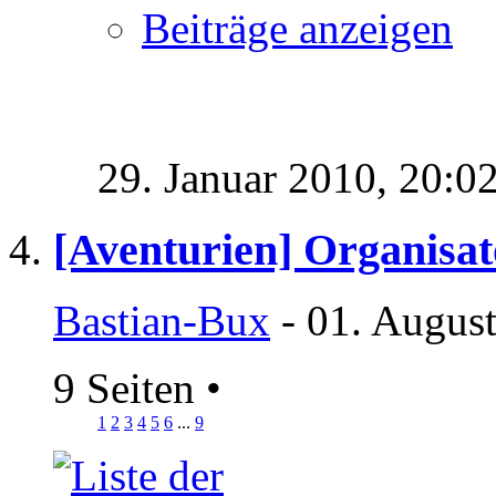
Beiträge anzeigen
29. Januar 2010,
20:0
[Aventurien] Organisat
Bastian-Bux
- 01. Augus
9 Seiten
•
1
2
3
4
5
6
...
9