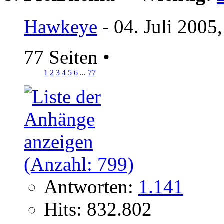
Hawkeye
- 04. Juli 2005
77 Seiten
•
1
2
3
4
5
6
...
77
Antworten:
1.141
Hits: 832.802