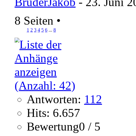
BruderJakob
- 23. Juni 2
8 Seiten
•
1
2
3
4
5
6
...
8
Antworten:
112
Hits: 6.657
Bewertung0 / 5