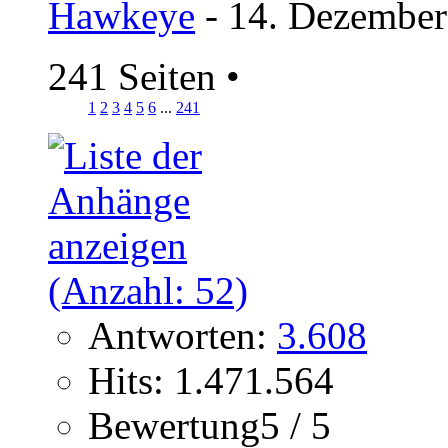
Hawkeye
- 14. Dezember
241 Seiten
•
1
2
3
4
5
6
...
241
Antworten:
3.608
Hits: 1.471.564
Bewertung5 / 5