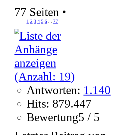
77 Seiten
•
1
2
3
4
5
6
...
77
Antworten:
1.140
Hits: 879.447
Bewertung5 / 5