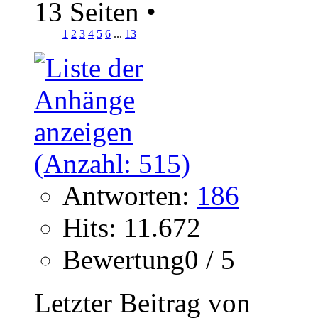
13 Seiten
•
1
2
3
4
5
6
...
13
Antworten:
186
Hits: 11.672
Bewertung0 / 5
Letzter Beitrag von