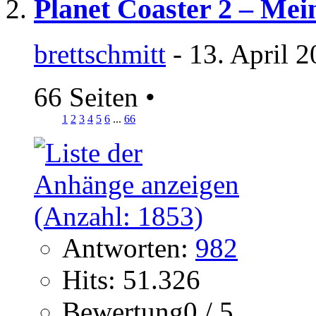
Planet Coaster 2 – Mei
brettschmitt
- 13. April 
66 Seiten
•
1
2
3
4
5
6
...
66
Antworten:
982
Hits: 51.326
Bewertung0 / 5