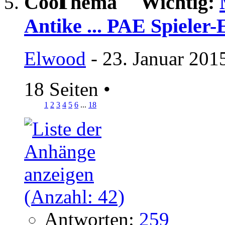
Wichtig:
Antike ... PAE Spieler-
Elwood
- 23. Januar 201
18 Seiten
•
1
2
3
4
5
6
...
18
Antworten:
259