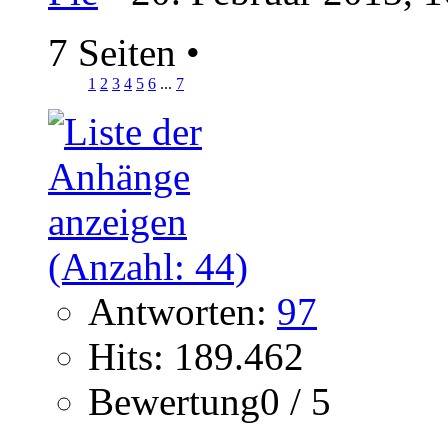
7 Seiten
•
1
2
3
4
5
6
...
7
Antworten:
97
Hits: 189.462
Bewertung0 / 5