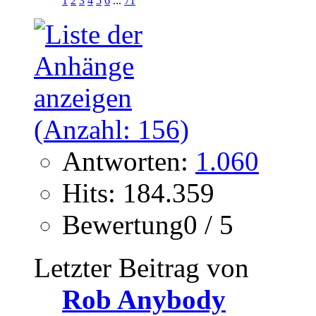
1
2
3
4
5
6
...
71
Antworten:
1.060
Hits: 184.359
Bewertung0 / 5
Letzter Beitrag von
Rob Anybody