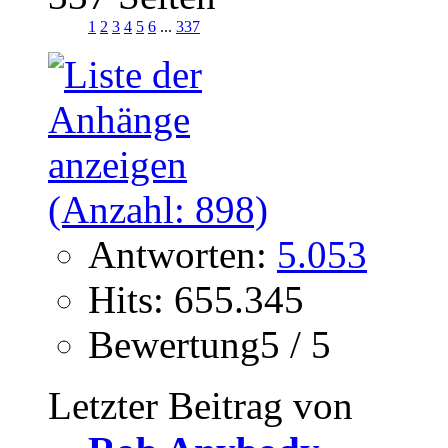
1
2
3
4
5
6
...
337
Antworten:
5.053
Hits: 655.345
Bewertung5 / 5
Letzter Beitrag von