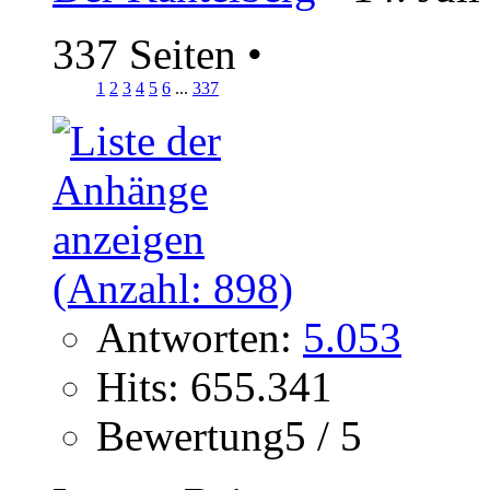
337 Seiten
•
1
2
3
4
5
6
...
337
Antworten:
5.053
Hits: 655.341
Bewertung5 / 5