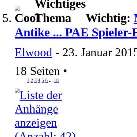
Wichtig:
Antike ... PAE Spieler-
Elwood
- 23. Januar 201
18 Seiten
•
1
2
3
4
5
6
...
18