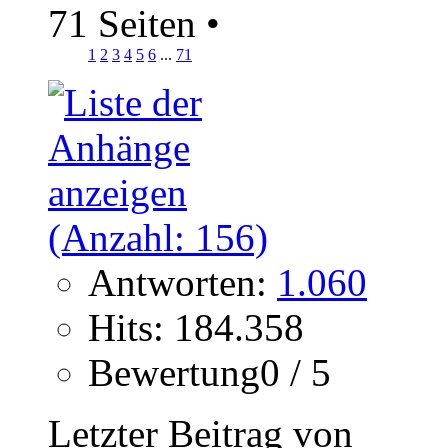
71 Seiten
•
1
2
3
4
5
6
...
71
Antworten:
1.060
Hits: 184.358
Bewertung0 / 5
Letzter Beitrag von