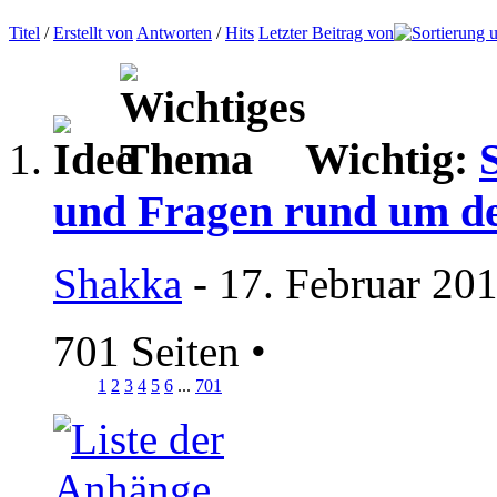
Titel
/
Erstellt von
Antworten
/
Hits
Letzter Beitrag von
Wichtig:
und Fragen rund um d
Shakka
- 17. Februar 20
701 Seiten
•
1
2
3
4
5
6
...
701