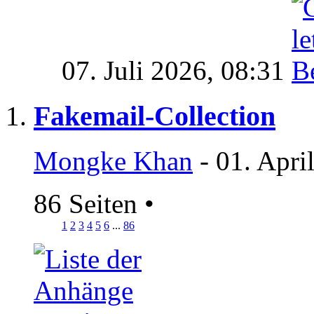
07. Juli 2026,
08:31
Fakemail-Collection
Mongke Khan
- 01. Apri
86 Seiten
•
1
2
3
4
5
6
...
86