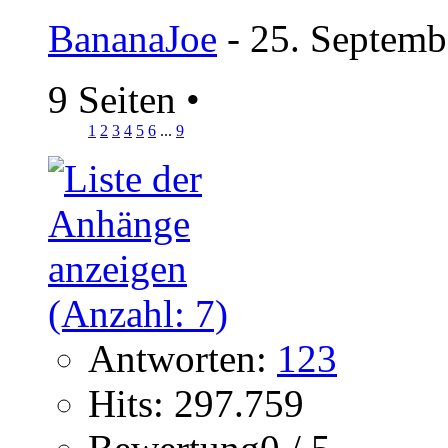
BananaJoe
- 25. Septemb
9 Seiten
•
1
2
3
4
5
6
...
9
Antworten:
123
Hits: 297.759