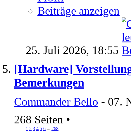
Beiträge anzeigen
25. Juli 2026,
18:55
[Hardware] Vorstellung
Bemerkungen
Commander Bello
- 07. 
268 Seiten
•
1
2
3
4
5
6
...
268