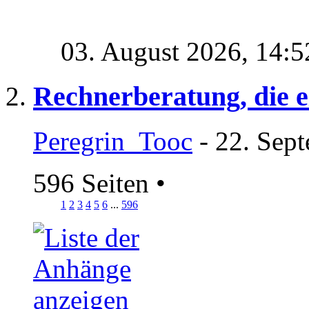
03. August 2026,
14:5
Rechnerberatung, die ei
Peregrin_Tooc
- 22. Sep
596 Seiten
•
1
2
3
4
5
6
...
596