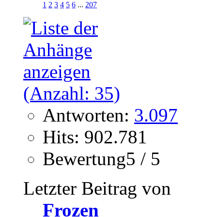
1
2
3
4
5
6
...
207
Antworten:
3.097
Hits: 902.781
Bewertung5 / 5
Letzter Beitrag von
Frozen