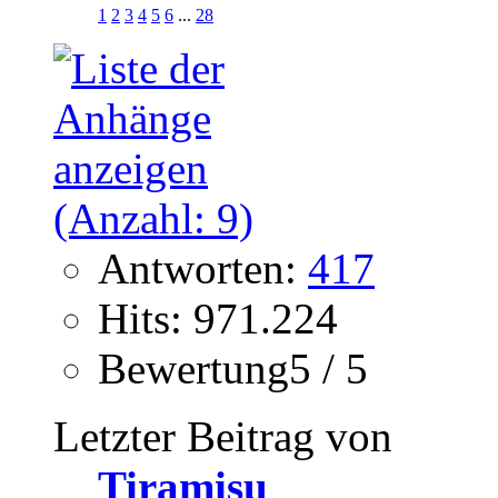
1
2
3
4
5
6
...
28
Antworten:
417
Hits: 971.224
Bewertung5 / 5
Letzter Beitrag von
Tiramisu