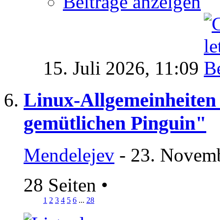
Beiträge anzeigen
15. Juli 2026,
11:09
Linux-Allgemeinheiten
gemütlichen Pinguin"
Mendelejev
- 23. Novemb
28 Seiten
•
1
2
3
4
5
6
...
28