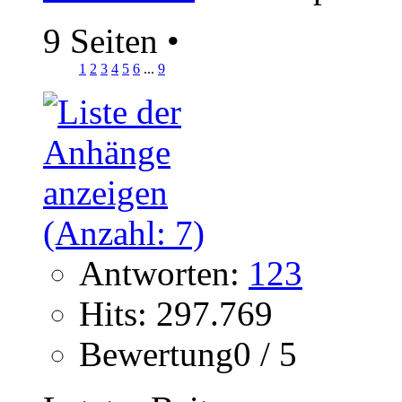
9 Seiten
•
1
2
3
4
5
6
...
9
Antworten:
123
Hits: 297.769
Bewertung0 / 5