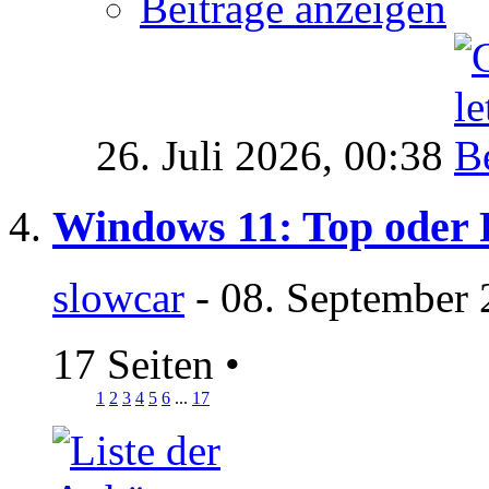
Beiträge anzeigen
26. Juli 2026,
00:38
Windows 11: Top oder 
slowcar
- 08. September 
17 Seiten
•
1
2
3
4
5
6
...
17