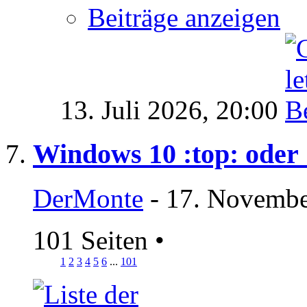
Beiträge anzeigen
13. Juli 2026,
20:00
Windows 10 :top: oder 
DerMonte
- 17. Novembe
101 Seiten
•
1
2
3
4
5
6
...
101