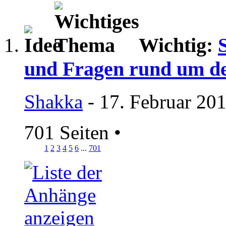
Wichtig:
und Fragen rund um d
Shakka
- 17. Februar 20
701 Seiten
•
1
2
3
4
5
6
...
701