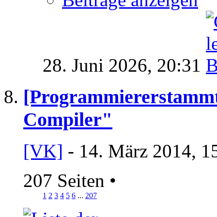
28. Juni 2026,
20:31
[Programmiererstammt
Compiler"
[VK]
- 14. März 2014, 1
207 Seiten
•
1
2
3
4
5
6
...
207