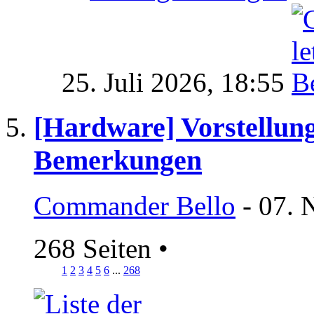
25. Juli 2026,
18:55
[Hardware] Vorstellung
Bemerkungen
Commander Bello
- 07. 
268 Seiten
•
1
2
3
4
5
6
...
268