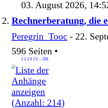
03. August 2026,
14:5
Rechnerberatung, die ei
Peregrin_Tooc
- 22. Sep
596 Seiten
•
1
2
3
4
5
6
...
596