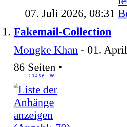
07. Juli 2026,
08:31
Fakemail-Collection
Mongke Khan
- 01. Apri
86 Seiten
•
1
2
3
4
5
6
...
86