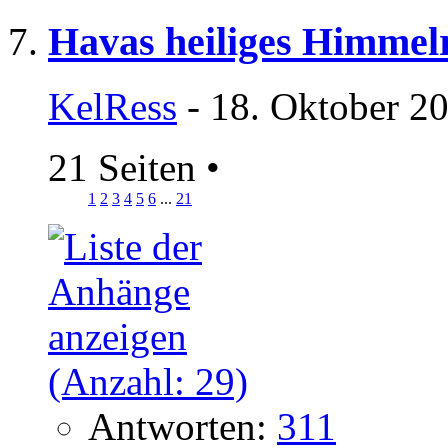
Havas heiliges Himmel
KelRess
- 18. Oktober 2
21 Seiten
•
1
2
3
4
5
6
...
21
Antworten:
311