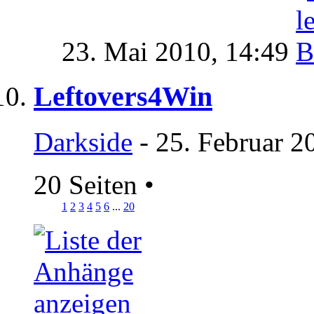
23. Mai 2010,
14:49
Leftovers4Win
Darkside
- 25. Februar 2
20 Seiten
•
1
2
3
4
5
6
...
20