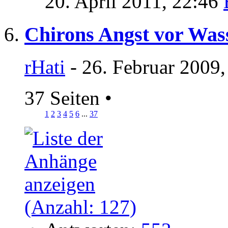
20. April 2011,
22:46
Chirons Angst vor Wa
rHati
- 26. Februar 2009,
37 Seiten
•
1
2
3
4
5
6
...
37