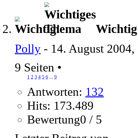
Wichti
Polly
- 14. August 2004,
9 Seiten
•
1
2
3
4
5
6
...
9
Antworten:
132
Hits: 173.489
Bewertung0 / 5