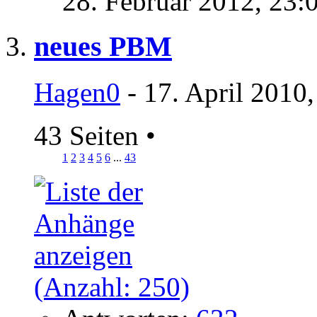
28. Februar 2012,
23:
neues PBM
Hagen0
- 17. April 2010
43 Seiten
•
1
2
3
4
5
6
...
43