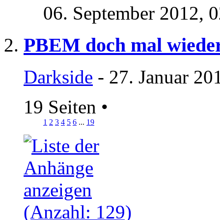
06. September 2012,
0
PBEM doch mal wiede
Darkside
- 27. Januar 20
19 Seiten
•
1
2
3
4
5
6
...
19