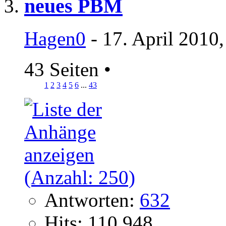
neues PBM
Hagen0
- 17. April 2010
43 Seiten
•
1
2
3
4
5
6
...
43
Antworten:
632
Hits: 110.948