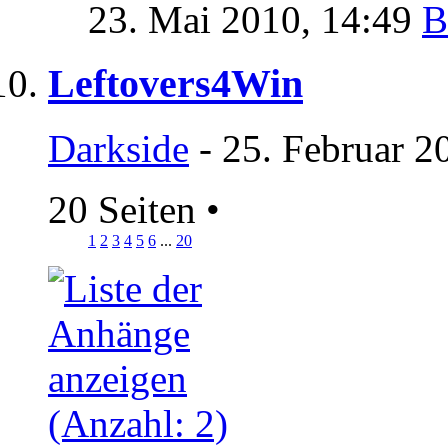
23. Mai 2010,
14:49
Leftovers4Win
Darkside
- 25. Februar 2
20 Seiten
•
1
2
3
4
5
6
...
20