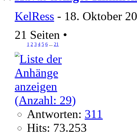
KelRess
- 18. Oktober 2
21 Seiten
•
1
2
3
4
5
6
...
21
Antworten:
311
Hits: 73.253