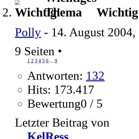
Wichti
Polly
- 14. August 2004,
9 Seiten
•
1
2
3
4
5
6
...
9
Antworten:
132
Hits: 173.417
Bewertung0 / 5
Letzter Beitrag von
KelRess