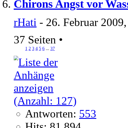
Chirons Angst vor Wa
rHati
- 26. Februar 2009,
37 Seiten
•
1
2
3
4
5
6
...
37
Antworten:
553
Hits: 81.894