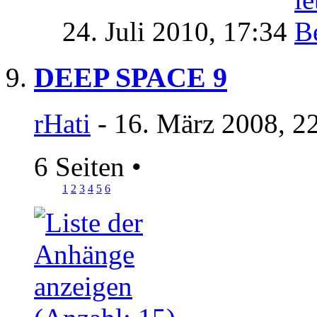
24. Juli 2010,
17:34
DEEP SPACE 9
rHati
- 16. März 2008, 2
6 Seiten
•
1
2
3
4
5
6