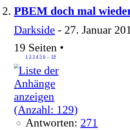
PBEM doch mal wiede
Darkside
- 27. Januar 20
19 Seiten
•
1
2
3
4
5
6
...
19
Antworten:
271