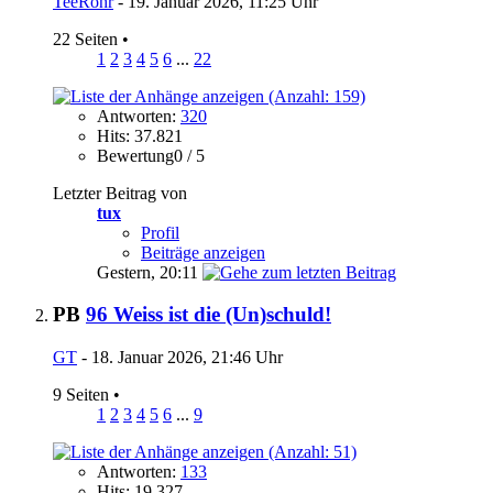
TeeRohr
- 19. Januar 2026, 11:25 Uhr
22 Seiten
•
1
2
3
4
5
6
...
22
Antworten:
320
Hits: 37.821
Bewertung0 / 5
Letzter Beitrag von
tux
Profil
Beiträge anzeigen
Gestern,
20:11
PB
96 Weiss ist die (Un)schuld!
GT
- 18. Januar 2026, 21:46 Uhr
9 Seiten
•
1
2
3
4
5
6
...
9
Antworten:
133
Hits: 19.327