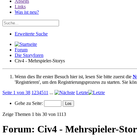
Abseits
Links
Was ist neu?
Erweiterte Suche
Forum
Die Storyforen
Civ4 - Mehrspieler-Storys
Wenn dies Ihr erster Besuch hier ist, lesen Sie bitte zuerst die
N
'Registrieren', um den Registrierungsprozess zu starten. Sie kö
Seite 1 von 38
1
2
3
4
5
11
...
Letzte
Gehe zu Seite:
Zeige Themen 1 bis 30 von 1113
Forum:
Civ4 - Mehrspieler-Stor