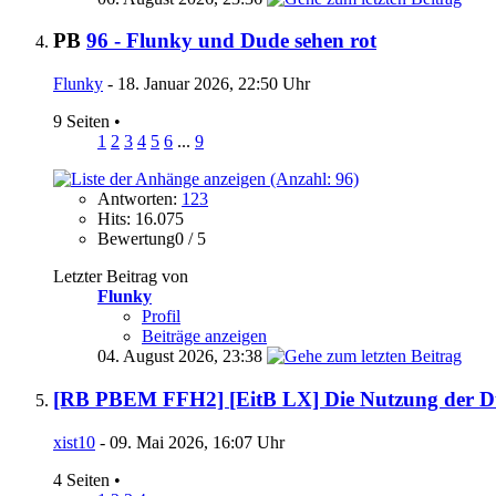
PB
96 - Flunky und Dude sehen rot
Flunky
- 18. Januar 2026, 22:50 Uhr
9 Seiten
•
1
2
3
4
5
6
...
9
Antworten:
123
Hits: 16.075
Bewertung0 / 5
Letzter Beitrag von
Flunky
Profil
Beiträge anzeigen
04. August 2026,
23:38
[RB PBEM FFH2] [EitB LX] Die Nutzung der D
xist10
- 09. Mai 2026, 16:07 Uhr
4 Seiten
•