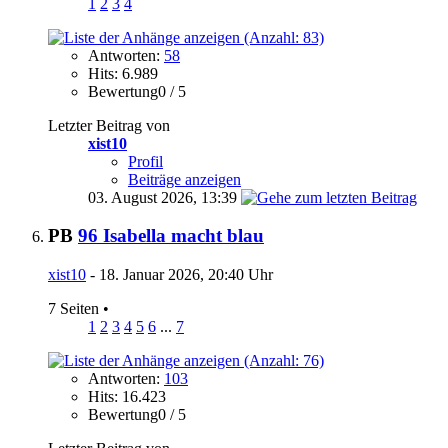
1
2
3
4
Antworten:
58
Hits: 6.989
Bewertung0 / 5
Letzter Beitrag von
xist10
Profil
Beiträge anzeigen
03. August 2026,
13:39
PB
96 Isabella macht blau
xist10
- 18. Januar 2026, 20:40 Uhr
7 Seiten
•
1
2
3
4
5
6
...
7
Antworten:
103
Hits: 16.423
Bewertung0 / 5