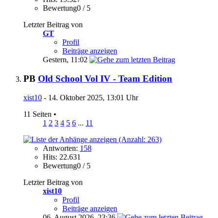
Bewertung0 / 5
Letzter Beitrag von
GT
Profil
Beiträge anzeigen
Gestern,
11:02
PB
Old School Vol IV - Team Edition
xist10
- 14. Oktober 2025, 13:01 Uhr
11 Seiten
•
1
2
3
4
5
6
...
11
Antworten:
158
Hits: 22.631
Bewertung0 / 5
Letzter Beitrag von
xist10
Profil
Beiträge anzeigen
06. August 2026,
23:36