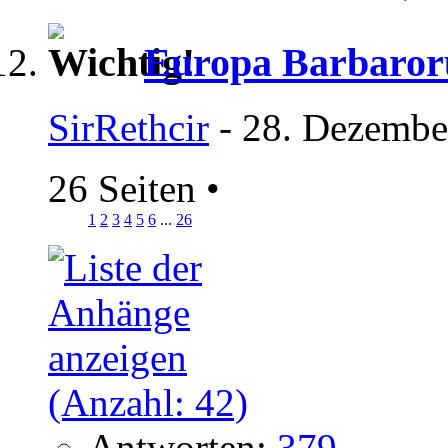
Europa Barbaror
SirRethcir
- 28. Dezembe
26 Seiten
•
1
2
3
4
5
6
...
26
Antworten:
379