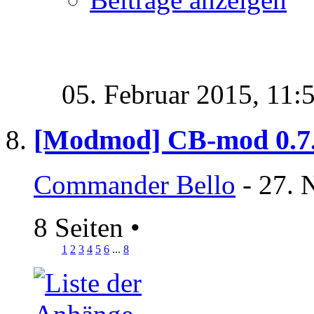
05. Februar 2015,
11:
[Modmod] CB-mod 0.7.
Commander Bello
- 27. 
8 Seiten
•
1
2
3
4
5
6
...
8