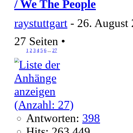
/ We The People
raystuttgart
- 26. August
27 Seiten
•
1
2
3
4
5
6
...
27
Antworten:
398
Hits: 263.449