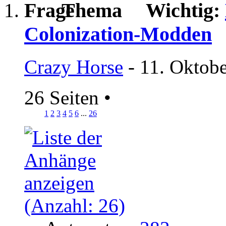
Wichtig:
Colonization-Modden
Crazy Horse
- 11. Oktobe
26 Seiten
•
1
2
3
4
5
6
...
26