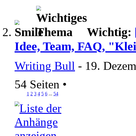
Wichtig:
Idee, Team, FAQ, "Kle
Writing Bull
- 19. Dezem
54 Seiten
•
1
2
3
4
5
6
...
54