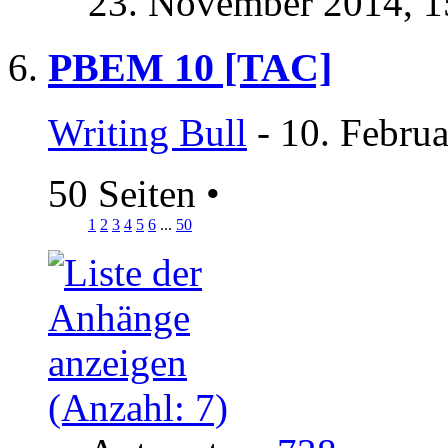
23. November 2014,
1
PBEM 10 [TAC]
Writing Bull
- 10. Febru
50 Seiten
•
1
2
3
4
5
6
...
50