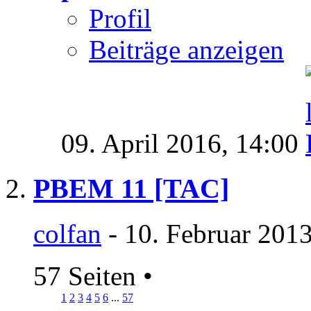
Profil
Beiträge anzeigen
09. April 2016,
14:00
PBEM 11 [TAC]
colfan
- 10. Februar 201
57 Seiten
•
1
2
3
4
5
6
...
57