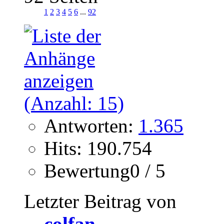
1
2
3
4
5
6
...
92
Antworten:
1.365
Hits: 190.754
Bewertung0 / 5
Letzter Beitrag von
colfan