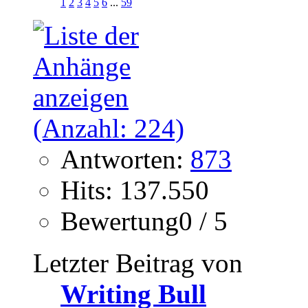
1
2
3
4
5
6
...
59
Antworten:
873
Hits: 137.550
Bewertung0 / 5
Letzter Beitrag von
Writing Bull