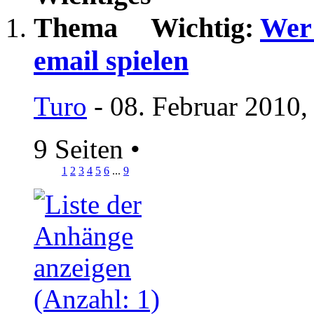
Wichtig:
Wer 
email spielen
Turo
- 08. Februar 2010,
9 Seiten
•
1
2
3
4
5
6
...
9