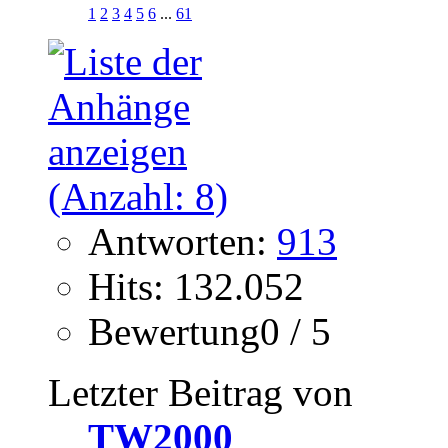
1
2
3
4
5
6
...
61
Antworten:
913
Hits: 132.052
Bewertung0 / 5
Letzter Beitrag von
TW2000