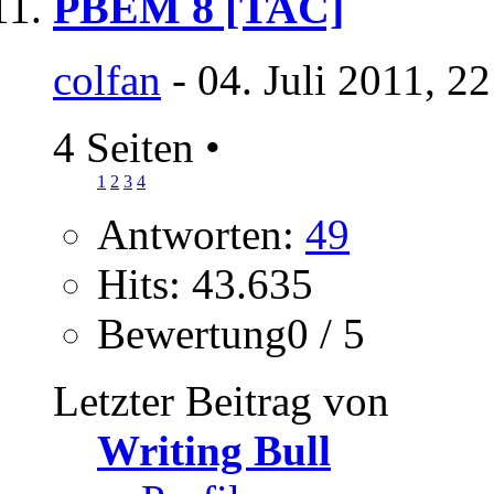
PBEM 8 [TAC]
colfan
- 04. Juli 2011, 2
4 Seiten
•
1
2
3
4
Antworten:
49
Hits: 43.635
Bewertung0 / 5
Letzter Beitrag von
Writing Bull