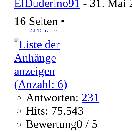
ElDuderino91
- 31. Mai 
16 Seiten
•
1
2
3
4
5
6
...
16
Antworten:
231
Hits: 75.543
Bewertung0 / 5