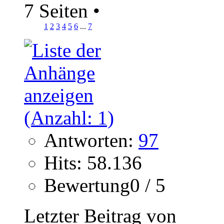
7 Seiten
•
1
2
3
4
5
6
...
7
Antworten:
97
Hits: 58.136
Bewertung0 / 5
Letzter Beitrag von