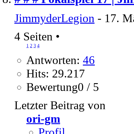
JimmyderLegion
- 17. M
4 Seiten
•
1
2
3
4
Antworten:
46
Hits: 29.217
Bewertung0 / 5
Letzter Beitrag von
ori-gm
Profil