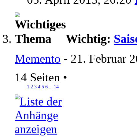
Wichtig:
Sais
Memento
- 21. Februar 
14 Seiten
•
1
2
3
4
5
6
...
14