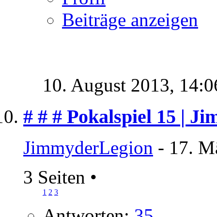
Beiträge anzeigen
10. August 2013,
14:0
# # # Pokalspiel 15 | J
JimmyderLegion
- 17. M
3 Seiten
•
1
2
3
Antworten:
35