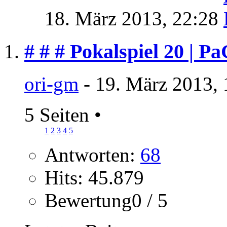
18. März 2013,
22:28
# # # Pokalspiel 20 | P
ori-gm
- 19. März 2013, 
5 Seiten
•
1
2
3
4
5
Antworten:
68
Hits: 45.879
Bewertung0 / 5