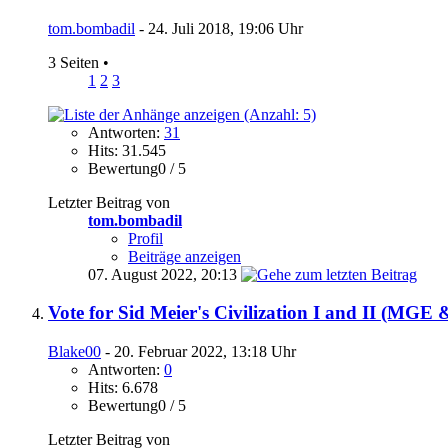
tom.bombadil
- 24. Juli 2018, 19:06 Uhr
3 Seiten
•
1
2
3
Antworten:
31
Hits: 31.545
Bewertung0 / 5
Letzter Beitrag von
tom.bombadil
Profil
Beiträge anzeigen
07. August 2022,
20:13
Vote for Sid Meier's Civilization I and II (MGE
Blake00
- 20. Februar 2022, 13:18 Uhr
Antworten:
0
Hits: 6.678
Bewertung0 / 5
Letzter Beitrag von