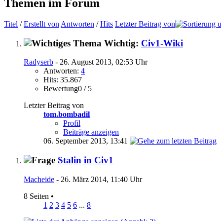
Themen im Forum
Titel
/
Erstellt von
Antworten
/
Hits
Letzter Beitrag von
Wichtig:
Civ1-Wiki
Radyserb
- 26. August 2013, 02:53 Uhr
Antworten:
4
Hits: 35.867
Bewertung0 / 5
Letzter Beitrag von
tom.bombadil
Profil
Beiträge anzeigen
06. September 2013,
13:41
Stalin in Civ1
Macheide
- 26. März 2014, 11:40 Uhr
8 Seiten
•
1
2
3
4
5
6
...
8