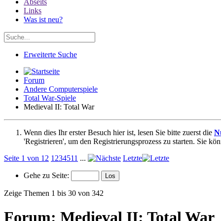
Abseits
Links
Was ist neu?
Erweiterte Suche
Forum
Andere Computerspiele
Total War-Spiele
Medieval II: Total War
Wenn dies Ihr erster Besuch hier ist, lesen Sie bitte zuerst die
N
'Registrieren', um den Registrierungsprozess zu starten. Sie kö
Seite 1 von 12
1
2
3
4
5
11
...
Letzte
Gehe zu Seite:
Zeige Themen 1 bis 30 von 342
Forum:
Medieval II: Total War