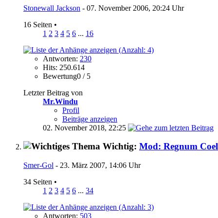
Stonewall Jackson
- 07. November 2006, 20:24 Uhr
16 Seiten
•
1
2
3
4
5
6
...
16
Antworten:
230
Hits: 250.614
Bewertung0 / 5
Letzter Beitrag von
Mr.Windu
Profil
Beiträge anzeigen
02. November 2018,
22:25
Wichtig:
Mod: Regnum Coel
Smer-Gol
- 23. März 2007, 14:06 Uhr
34 Seiten
•
1
2
3
4
5
6
...
34
Antworten:
503