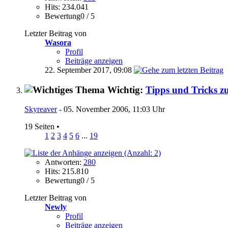
Hits: 234.041
Bewertung0 / 5
Letzter Beitrag von
Wasora
Profil
Beiträge anzeigen
22. September 2017,
09:08
Wichtig:
Tipps und Tricks
Skyreaver
- 05. November 2006, 11:03 Uhr
19 Seiten
•
1
2
3
4
5
6
...
19
Antworten:
280
Hits: 215.810
Bewertung0 / 5
Letzter Beitrag von
Newly
Profil
Beiträge anzeigen