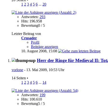
1
2
3
4
5
6
...
20
Antworten:
293
Hits: 196.958
Bewertung0 / 5
Letzter Beitrag von
Crusader
Profil
Beiträge anzeigen
10. August 2008,
15:08
Herr der Ringe für Medieval II: To
vorlone
- 13. Mai 2009, 10:53 Uhr
14 Seiten
•
1
2
3
4
5
6
...
14
Antworten:
199
Hits: 100.610
Bewertung5 / 5