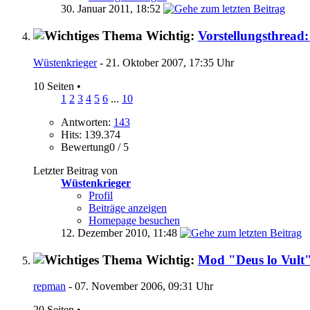
30. Januar 2011,
18:52
Wichtig:
Vorstellungsthrea
Wüstenkrieger
- 21. Oktober 2007, 17:35 Uhr
10 Seiten
•
1
2
3
4
5
6
...
10
Antworten:
143
Hits: 139.374
Bewertung0 / 5
Letzter Beitrag von
Wüstenkrieger
Profil
Beiträge anzeigen
Homepage besuchen
12. Dezember 2010,
11:48
Wichtig:
Mod "Deus lo Vult
repman
- 07. November 2006, 09:31 Uhr
20 Seiten
•