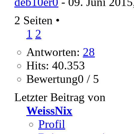
deb10er0
- 09. Juni 2015
2 Seiten
•
1
2
Antworten:
28
Hits: 40.353
Bewertung0 / 5
Letzter Beitrag von
WeissNix
Profil