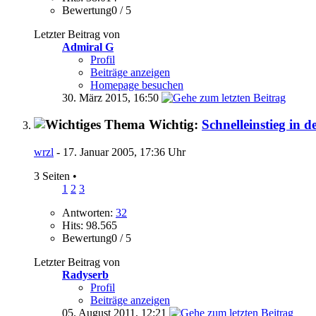
Bewertung0 / 5
Letzter Beitrag von
Admiral G
Profil
Beiträge anzeigen
Homepage besuchen
30. März 2015,
16:50
Wichtig:
Schnelleinstieg in d
wrzl
- 17. Januar 2005, 17:36 Uhr
3 Seiten
•
1
2
3
Antworten:
32
Hits: 98.565
Bewertung0 / 5
Letzter Beitrag von
Radyserb
Profil
Beiträge anzeigen
05. August 2011,
12:21