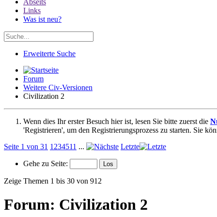
Abseits
Links
Was ist neu?
Erweiterte Suche
Forum
Weitere Civ-Versionen
Civilization 2
Wenn dies Ihr erster Besuch hier ist, lesen Sie bitte zuerst die
N
'Registrieren', um den Registrierungsprozess zu starten. Sie kö
Seite 1 von 31
1
2
3
4
5
11
...
Letzte
Gehe zu Seite:
Zeige Themen 1 bis 30 von 912
Forum:
Civilization 2