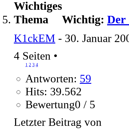
Wichtig:
Der 
K1ckEM
- 30. Januar 20
4 Seiten
•
1
2
3
4
Antworten:
59
Hits: 39.562
Bewertung0 / 5
Letzter Beitrag von