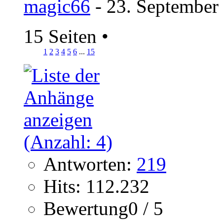
magic66
- 23. September
15 Seiten
•
1
2
3
4
5
6
...
15
Antworten:
219
Hits: 112.232
Bewertung0 / 5