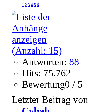
1
2
3
4
5
6
Antworten:
88
Hits: 75.762
Bewertung0 / 5
Letzter Beitrag von
Cybah