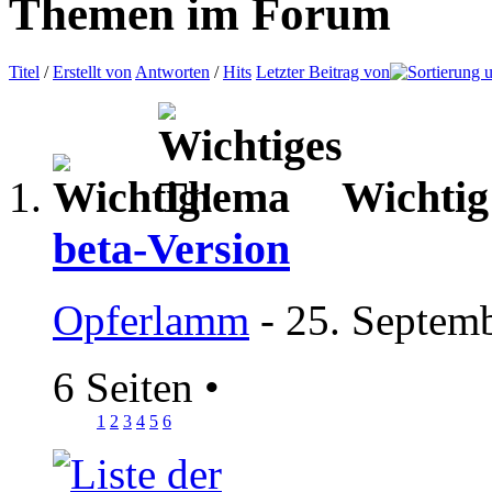
Themen im Forum
Titel
/
Erstellt von
Antworten
/
Hits
Letzter Beitrag von
Wichti
beta-Version
Opferlamm
- 25. Septem
6 Seiten
•
1
2
3
4
5
6