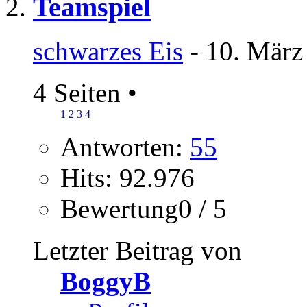
Teamspiel
schwarzes Eis
- 10. März
4 Seiten
•
1
2
3
4
Antworten:
55
Hits: 92.976
Bewertung0 / 5
Letzter Beitrag von
BoggyB