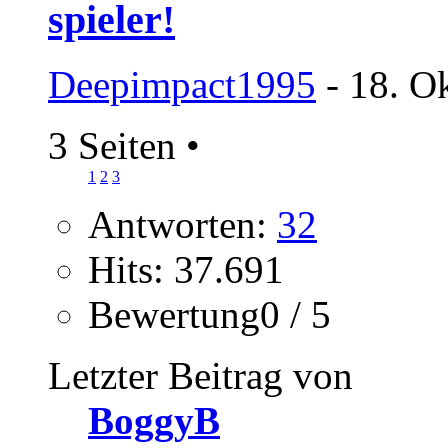
spieler!
Deepimpact1995
- 18. O
3 Seiten
•
1
2
3
Antworten:
32
Hits: 37.691
Bewertung0 / 5
Letzter Beitrag von
BoggyB