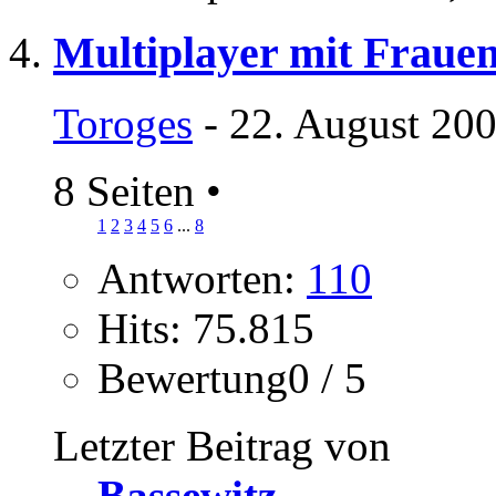
Multiplayer mit Frauen 
Toroges
- 22. August 200
8 Seiten
•
1
2
3
4
5
6
...
8
Antworten:
110
Hits: 75.815
Bewertung0 / 5
Letzter Beitrag von
Bassewitz