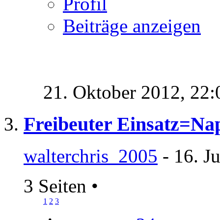
Profil
Beiträge anzeigen
21. Oktober 2012,
22:
Freibeuter Einsatz=N
walterchris_2005
- 16. J
3 Seiten
•
1
2
3