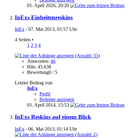
01. April 2026,
20:20
InExs Einheitenreskins
InEx
- 07. Mai 2013, 01:57 Uhr
4 Seiten
•
1
2
3
4
Antworten:
46
Hits: 45.638
Bewertung0 / 5
Letzter Beitrag von
InEx
Profil
Beiträge anzeigen
01. April 2014,
15:53
InExs Reskins auf einem Blick
InEx
- 06. Mai 2013, 01:14 Uhr