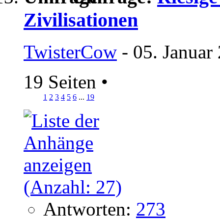
Zivilisationen
TwisterCow
- 05. Januar
19 Seiten
•
1
2
3
4
5
6
...
19
Antworten:
273