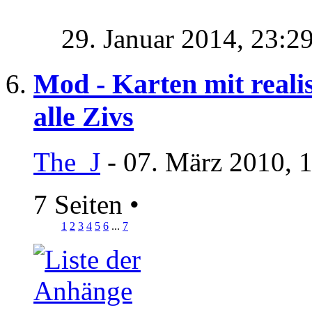
29. Januar 2014,
23:2
Mod - Karten mit realis
alle Zivs
The_J
- 07. März 2010, 
7 Seiten
•
1
2
3
4
5
6
...
7