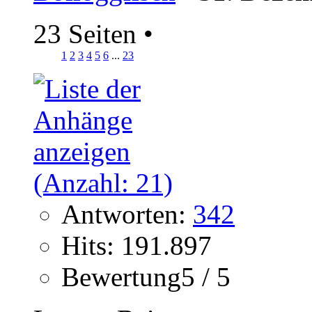
23 Seiten
•
1
2
3
4
5
6
...
23
Antworten:
342
Hits: 191.897
Bewertung5 / 5