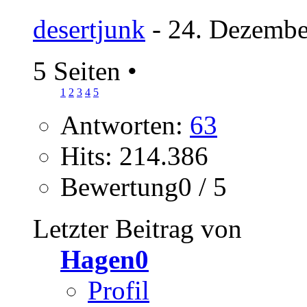
desertjunk
- 24. Dezembe
5 Seiten
•
1
2
3
4
5
Antworten:
63
Hits: 214.386
Bewertung0 / 5
Letzter Beitrag von
Hagen0
Profil