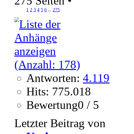
275 Seiten
•
1
2
3
4
5
6
...
275
Antworten:
4.119
Hits: 775.018
Bewertung0 / 5
Letzter Beitrag von