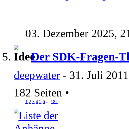
03. Dezember 2025,
2
Der SDK-Fragen-T
deepwater
- 31. Juli 201
182 Seiten
•
1
2
3
4
5
6
...
182