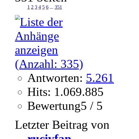
1
2
3
4
5
6
...
351
Antworten:
5.261
Hits: 1.069.885
Bewertung5 / 5
Letzter Beitrag von
rucivfan