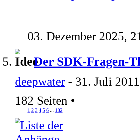
03. Dezember 2025,
2
Der SDK-Fragen-T
deepwater
- 31. Juli 201
182 Seiten
•
1
2
3
4
5
6
...
182