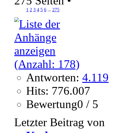
275 Seiten
•
1
2
3
4
5
6
...
275
Antworten:
4.119
Hits: 776.007
Bewertung0 / 5
Letzter Beitrag von