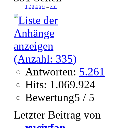
1
2
3
4
5
6
...
351
Antworten:
5.261
Hits: 1.069.924
Bewertung5 / 5
Letzter Beitrag von
rucivfan