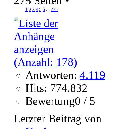
275 Seiten
•
1
2
3
4
5
6
...
275
Antworten:
4.119
Hits: 774.832
Bewertung0 / 5
Letzter Beitrag von