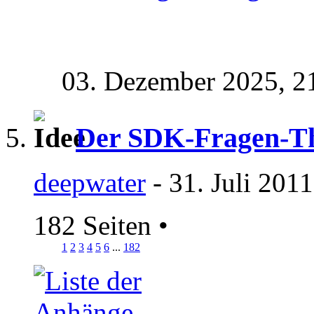
03. Dezember 2025,
2
Der SDK-Fragen-T
deepwater
- 31. Juli 201
182 Seiten
•
1
2
3
4
5
6
...
182