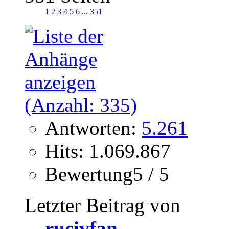
1
2
3
4
5
6
...
351
Antworten:
5.261
Hits: 1.069.867
Bewertung5 / 5
Letzter Beitrag von
rucivfan