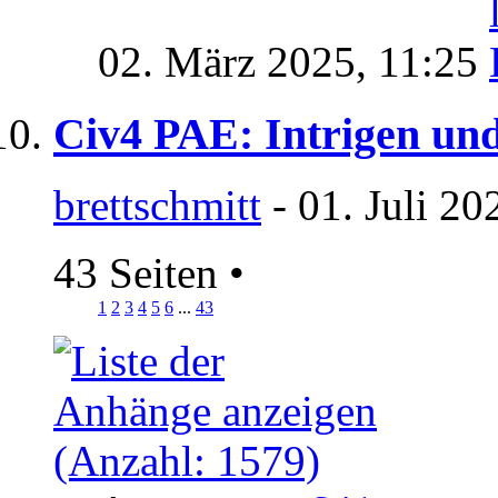
02. März 2025,
11:25
Civ4 PAE: Intrigen un
brettschmitt
- 01. Juli 20
43 Seiten
•
1
2
3
4
5
6
...
43