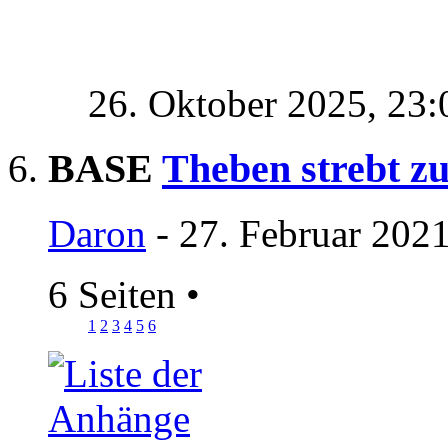
26. Oktober 2025,
23:
BASE
Theben strebt z
Daron
- 27. Februar 202
6 Seiten
•
1
2
3
4
5
6