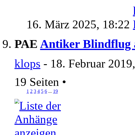
16. März 2025,
18:22
PAE
Antiker Blindflug
klops
- 18. Februar 2019
19 Seiten
•
1
2
3
4
5
6
...
19